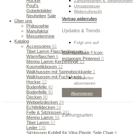
Hocker
Zahlungsarten & -bedingungen
Pouf's
Umsatzsteuer
Gobelinbilder
Widerrufsrecht
Neuheiten
Sale
Vertrag widerrufen
Über uns
Philosophie
Updates & Trends
Manufaktur
Messetermine
Katalog
Folgt uns auf
Accessoires
81
Tibet Lamm Flaschenhussen
1
Icon-facebook-f
Icon-
Wärmflaschen
6
instagram
Pinterest
Merino Lamm Kerzenringe
23
Kosmetikboxen
12
Walkhussen mit Springbockkante
1
Walkhussen mit Fuchskante
1
Newsletter
Hocker
12
abonnieren
Bodenfelle
40
Bodenfelle
40
Abonnieren
Decken
90
Webpelzdecken
24
Echtfelldecken
18
Felle & Sitzkissen
261
Zahlungsarten
Merino Lamm
56
Tibet Lamm
57
Leder
136
Sitzkissen Kuhfell für Vitra Plastic Side Chair
6