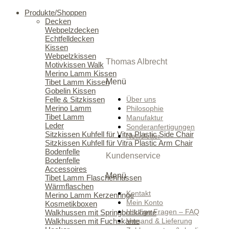
Produkte/Shoppen
Decken
Webpelzdecken
Echtfelldecken
Kissen
Webpelzkissen
Thomas Albrecht
Motivkissen Walk
Merino Lamm Kissen
Menü
Tibet Lamm Kissen
Gobelin Kissen
Über uns
Felle & Sitzkissen
Merino Lamm
Philosophie
Tibet Lamm
Manufaktur
Leder
Sonderanfertigungen
Sitzkissen Kuhfell für Vitra Plastic Side Chair
Newsletter
Sitzkissen Kuhfell für Vitra Plastic Arm Chair
Bodenfelle
Kundenservice
Bodenfelle
Accessoires
Menü
Tibet Lamm Flaschenhussen
Wärmflaschen
Kontakt
Merino Lamm Kerzenringe
Mein Konto
Kosmetikboxen
Häufige Fragen – FAQ
Walkhussen mit Springbockkante
Walkhussen mit Fuchskante
Versand & Lieferung