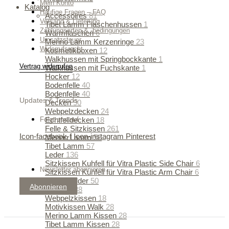
Mein Konto
Katalog
Häufige Fragen – FAQ
Accessoires
81
Versand & Lieferung
Tibet Lamm Flaschenhussen
1
Zahlungsarten & -bedingungen
Wärmflaschen
6
Umsatzsteuer
Merino Lamm Kerzenringe
23
Widerrufsrecht
Kosmetikboxen
12
Walkhussen mit Springbockkante
1
Vertrag widerrufen
Walkhussen mit Fuchskante
1
Hocker
12
Bodenfelle
40
Bodenfelle
40
Updates & Trends
Decken
90
Webpelzdecken
24
Folgt uns auf
Echtfelldecken
18
Felle & Sitzkissen
261
Icon-facebook-f
Icon-instagram
Pinterest
Merino Lamm
56
Tibet Lamm
57
Leder
136
Sitzkissen Kuhfell für Vitra Plastic Side Chair
6
Newsletter abonnieren
Sitzkissen Kuhfell für Vitra Plastic Arm Chair
6
Gobelinbilder
50
Abonnieren
Kissen
138
Webpelzkissen
18
Motivkissen Walk
28
Merino Lamm Kissen
28
Tibet Lamm Kissen
28