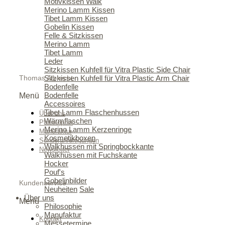
Motivkissen Walk
Merino Lamm Kissen
Tibet Lamm Kissen
Gobelin Kissen
Felle & Sitzkissen
Merino Lamm
Tibet Lamm
Leder
Sitzkissen Kuhfell für Vitra Plastic Side Chair
Sitzkissen Kuhfell für Vitra Plastic Arm Chair
Thomas Albrecht
Bodenfelle
Bodenfelle
Menü
Accessoires
Tibet Lamm Flaschenhussen
Über uns
Wärmflaschen
Philosophie
Merino Lamm Kerzenringe
Manufaktur
Kosmetikboxen
Sonderanfertigungen
Walkhussen mit Springbockkante
Newsletter
Walkhussen mit Fuchskante
Hocker
Pouf's
Gobelinbilder
Kundenservice
Neuheiten
Sale
Über uns
Menü
Philosophie
Manufaktur
Kontakt
Messetermine