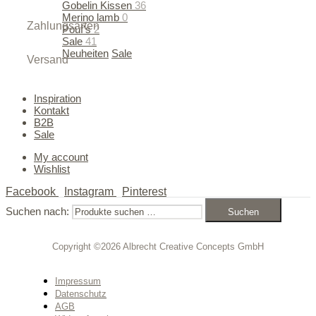
Gobelin Kissen
36
Merino lamb
0
Zahlungsarten
Pouf's
2
Sale
41
Neuheiten
Sale
Versand
50% SALE ON ALL WINTER ITEMS
Inspiration
Kontakt
B2B
Sale
My account
Wishlist
Facebook
Instagram
Pinterest
Suchen nach:
Suchen
Copyright ©2026 Albrecht Creative Concepts GmbH
Impressum
Datenschutz
AGB