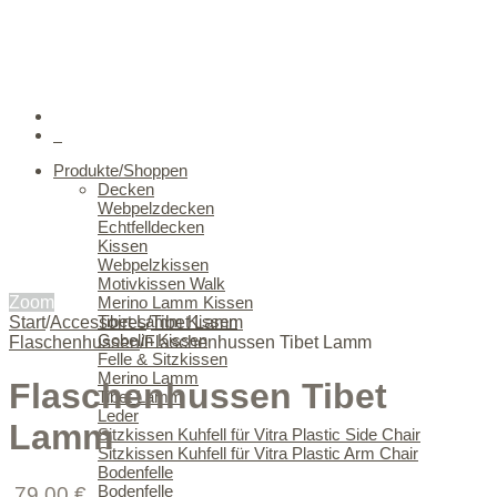
0
Produkte/Shoppen
Decken
Webpelzdecken
Echtfelldecken
Kissen
Webpelzkissen
Motivkissen Walk
Zoom
Merino Lamm Kissen
Tibet Lamm Kissen
Start
/
Accessoires
/
Tibet Lamm
Gobelin Kissen
Flaschenhussen
/
Flaschenhussen Tibet Lamm
Felle & Sitzkissen
Merino Lamm
Flaschenhussen Tibet
Tibet Lamm
Leder
Lamm
Sitzkissen Kuhfell für Vitra Plastic Side Chair
Sitzkissen Kuhfell für Vitra Plastic Arm Chair
Bodenfelle
Bodenfelle
79,00
€