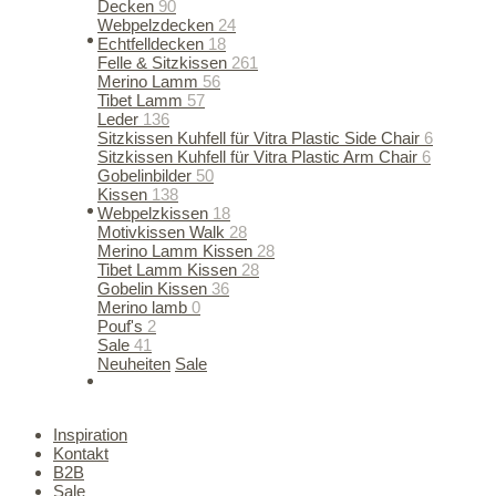
Decken
90
Webpelzdecken
24
Echtfelldecken
18
Felle & Sitzkissen
261
Merino Lamm
56
Tibet Lamm
57
Leder
136
Sitzkissen Kuhfell für Vitra Plastic Side Chair
6
Sitzkissen Kuhfell für Vitra Plastic Arm Chair
6
Gobelinbilder
50
Kissen
138
Webpelzkissen
18
Motivkissen Walk
28
Merino Lamm Kissen
28
Tibet Lamm Kissen
28
Gobelin Kissen
36
Merino lamb
0
Pouf's
2
Sale
41
Neuheiten
Sale
50% SALE ON ALL WINTER ITEMS
Inspiration
Kontakt
B2B
Sale