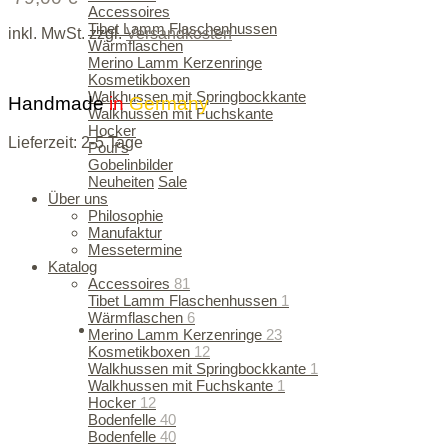
Accessoires
Tibet Lamm Flaschenhussen
inkl. MwSt.
zzgl.
Versandkosten
Wärmflaschen
Merino Lamm Kerzenringe
Kosmetikboxen
Walkhussen mit Springbockkante
Handmade
in
Germany
Walkhussen mit Fuchskante
Hocker
Lieferzeit:
2-5 Tage
Pouf's
Gobelinbilder
Neuheiten
Sale
Über uns
Philosophie
Manufaktur
Messetermine
Katalog
Accessoires
81
Tibet Lamm Flaschenhussen
1
Wärmflaschen
6
Merino Lamm Kerzenringe
23
Kosmetikboxen
12
Walkhussen mit Springbockkante
1
Walkhussen mit Fuchskante
1
Hocker
12
Bodenfelle
40
Bodenfelle
40