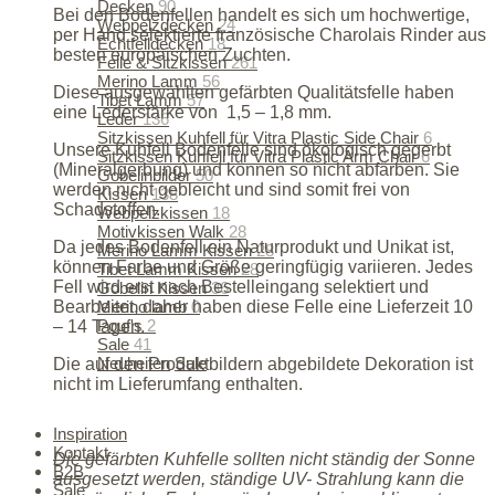
Decken
90
Bei den Bodenfellen handelt es sich um hochwertige,
Webpelzdecken
24
per Hand selektierte französische Charolais Rinder aus
Echtfelldecken
18
besten europäischen Zuchten.
Felle & Sitzkissen
261
Merino Lamm
56
Diese ausgewählten gefärbten Qualitätsfelle haben
Tibet Lamm
57
eine Lederstärke von 1,5 – 1,8 mm.
Leder
136
Sitzkissen Kuhfell für Vitra Plastic Side Chair
6
Unsere Kuhfell Bodenfelle sind ökologisch gegerbt
Sitzkissen Kuhfell für Vitra Plastic Arm Chair
6
(Mineralgerbung) und können so nicht abfärben. Sie
Gobelinbilder
50
werden nicht gebleicht und sind somit frei von
Kissen
138
Schadstoffen.
Webpelzkissen
18
Motivkissen Walk
28
Da jedes Bodenfell ein Naturprodukt und Unikat ist,
Merino Lamm Kissen
28
können Farbe und Größe geringfügig variieren. Jedes
Tibet Lamm Kissen
28
Fell wird erst nach Bestelleingang selektiert und
Gobelin Kissen
36
Merino lamb
0
Bearbeitet, daher haben diese Felle eine Lieferzeit 10
Pouf's
2
– 14 Tagen.
Sale
41
Neuheiten
Sale
Die auf den Produktbildern abgebildete Dekoration ist
nicht im Lieferumfang enthalten.
50% SALE ON ALL WINTER ITEMS
Inspiration
Kontakt
Die gefärbten Kuhfelle sollten nicht ständig der Sonne
B2B
ausgesetzt werden, ständige UV- Strahlung kann die
Sale