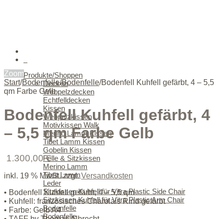
0
Zoom
Produkte/Shoppen
Start
/
Bodenfelle
/
Bodenfelle
/
Bodenfell Kuhfell gefärbt, 4 – 5,5
Decken
qm Farbe Gelb
Webpelzdecken
Echtfelldecken
Kissen
Bodenfell Kuhfell gefärbt, 4
Webpelzkissen
Motivkissen Walk
– 5,5 qm Farbe Gelb
Merino Lamm Kissen
Tibet Lamm Kissen
Gobelin Kissen
1.300,00
€
Felle & Sitzkissen
Merino Lamm
Tibet Lamm
inkl. 19 % MwSt.
zzgl.
Versandkosten
Leder
Sitzkissen Kuhfell für Vitra Plastic Side Chair
• Bodenfell Kuhfell gefärbt, 4 – 5,5 qm
Sitzkissen Kuhfell für Vitra Plastic Arm Chair
• Kuhfell: französisches Charolais Rind gefärbt
Bodenfelle
• Farbe: Gelb A4
Bodenfelle
• TAFF by Thomas Albrecht