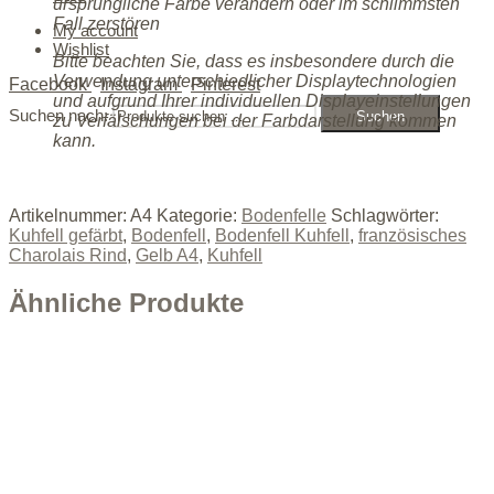
ursprüngliche Farbe verändern oder im schlimmsten
Fall zerstören
My account
Wishlist
Bitte beachten Sie, dass es insbesondere durch die
Verwendung unterschiedlicher Displaytechnologien
Facebook
Instagram
Pinterest
und aufgrund Ihrer individuellen Displayeinstellungen
Suchen nach:
Suchen
zu Verfälschungen bei der Farbdarstellung kommen
kann.
Artikelnummer:
A4
Kategorie:
Bodenfelle
Schlagwörter:
Kuhfell gefärbt
,
Bodenfell
,
Bodenfell Kuhfell
,
französisches
Charolais Rind
,
Gelb A4
,
Kuhfell
Ähnliche Produkte