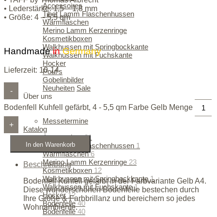
Accessoires
• Lederstärke: 1,5 – 1,8 mm
Tibet Lamm Flaschenhussen
• Größe: 4 – 5,5 qm
Wärmflaschen
Merino Lamm Kerzenringe
Kosmetikboxen
Walkhussen mit Springbockkante
Handmade
in
Germany
Walkhussen mit Fuchskante
Hocker
Lieferzeit:
10-14
Pouf's
Gobelinbilder
Neuheiten
Sale
-
Über uns
Philosophie
Bodenfell Kuhfell gefärbt, 4 - 5,5 qm Farbe Gelb Menge
Manufaktur
Messetermine
+
Katalog
Accessoires
81
In den Warenkorb
Tibet Lamm Flaschenhussen
1
Wärmflaschen
6
Merino Lamm Kerzenringe
23
Beschreibung
Kosmetikboxen
12
Walkhussen mit Springbockkante
1
Bodenfell Kuhfell gefärbt in der Farbvariante Gelb A4.
Walkhussen mit Fuchskante
1
Diese wunderschönen Bodenfelle bestechen durch
Hocker
12
Ihre Größe & Farbbrillanz und bereichern so jedes
Bodenfelle
40
Wohnambiente.
Bodenfelle
40