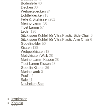
Bodenfelle
40
Decken
90
Webpelzdecken
24
Echtfelldecken
18
Felle & Sitzkissen
261
Merino Lamm
56
Tibet Lamm
57
Leder
136
Sitzkissen Kuhfell für Vitra Plastic Side Chair
6
Sitzkissen Kuhfell für Vitra Plastic Arm Chair
6
Gobelinbilder
50
Kissen
138
Webpelzkissen
18
Motivkissen Walk
28
Merino Lamm Kissen
28
Tibet Lamm Kissen
28
Gobelin Kissen
36
Merino lamb
0
Pouf's
2
Sale
41
Neuheiten
Sale
50% SALE ON ALL WINTER ITEMS
Inspiration
Kontakt