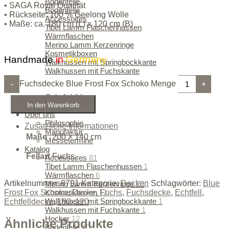
Bodenfelle
• SAGA Royal Qualität
Bodenfelle
• Rückseite: 100 % Geelong Wolle
Accessoires
• Maße: ca. 180 cm (L) x 120 cm (B)
Tibet Lamm Flaschenhussen
Wärmflaschen
Merino Lamm Kerzenringe
Kosmetikboxen
Handmade
in
Germany
Walkhussen mit Springbockkante
Walkhussen mit Fuchskante
Hocker
Fuchsdecke Blue Frost Fox Schoko Menge
-
+
Pouf's
Gobelinbilder
Neuheiten
Sale
In den Warenkorb
Über uns
Philosophie
Zusätzliche Informationen
Manufaktur
Maße
200 × 140 cm
Messetermine
Katalog
Fellart
Fuchs
Accessoires
81
Tibet Lamm Flaschenhussen
1
Wärmflaschen
6
Artikelnummer:
8791
Kategorie:
Decken
Schlagwörter:
Blue
Merino Lamm Kerzenringe
23
Kosmetikboxen
12
Frost Fox Schoko
,
Decke
,
Fuchs
,
Fuchsdecke
,
Echtfell
,
Walkhussen mit Springbockkante
1
Echtfelldecke
,
180x120
Walkhussen mit Fuchskante
1
Hocker
12
Ähnliche Produkte
Bodenfelle
40