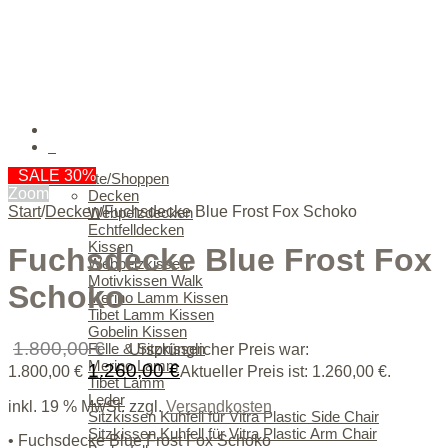
0
SALE 30%
Produkte/Shoppen
Zoom
Decken
Start
/
Decken
/
Fuchsdecke Blue Frost Fox Schoko
Webpelzdecken
Echtfelldecken
Kissen
Fuchsdecke Blue Frost Fox
Webpelzkissen
Motivkissen Walk
Schoko
Merino Lamm Kissen
Tibet Lamm Kissen
Gobelin Kissen
1.800,00
€
Felle & Sitzkissen
Ursprünglicher Preis war:
Merino Lamm
1.260,00
€
1.800,00 €
Aktueller Preis ist: 1.260,00 €.
Tibet Lamm
Leder
inkl. 19 % MwSt.
zzgl.
Versandkosten
Sitzkissen Kuhfell für Vitra Plastic Side Chair
Sitzkissen Kuhfell für Vitra Plastic Arm Chair
• Fuchsdecke Blue Frost Fox Schoko