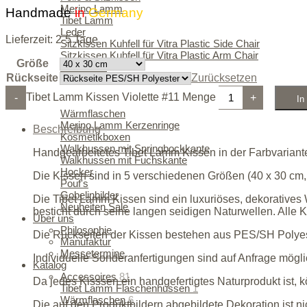
Merino Lamm
Handmade
in
Germany
Tibet Lamm
Leder
Lieferzeit:
2-5 Tage
Sitzkissen Kuhfell für Vitra Plastic Side Chair
Sitzkissen Kuhfell für Vitra Plastic Arm Chair
Größe
Bodenfelle
Rückseite
Zurücksetzen
Bodenfelle
Accessoires
Tibet Lamm Kissen Violette #11 Menge
-
+
In
Tibet Lamm Flaschenhussen
Wärmflaschen
Merino Lamm Kerzenringe
Beschreibung
Kosmetikboxen
Walkhussen mit Springbockkante
Handgearbeitetes Tibet Lamm Kissen in der Farbvariante
Walkhussen mit Fuchskante
Hocker
Die Kissen sind in 5 verschiedenen Größen (40 x 30 cm, 4
Pouf's
Gobelinbilder
Die Tibet Lamm Kissen sind ein luxuriöses, dekorative
Neuheiten
Sale
besticht durch seine langen seidigen Naturwellen. Alle
Über uns
Philosophie
Die Rückseiten der Kissen bestehen aus PES/SH Polyeste
Manufaktur
Messetermine
Individuelle Sonderanfertigungen sind auf Anfrage mögli
Katalog
Accessoires
81
Da jedes Kisssen ein handgefertigtes Naturprodukt ist, 
Tibet Lamm Flaschenhussen
1
Wärmflaschen
6
Die auf den Produktbildern abgebildete Dekoration ist ni