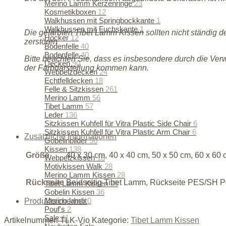
Merino Lamm Kerzenringe
23
Kosmetikboxen
12
Walkhussen mit Springbockkante
1
Walkhussen mit Fuchskante
1
Die gefärbten Tibet Lamm Kissen sollten nicht ständig 
Hocker
12
zerstören
Bodenfelle
40
Bodenfelle
40
Bitte beachten Sie, dass es insbesondere durch die Ver
Decken
90
der Farbdarstellung kommen kann.
Webpelzdecken
24
Echtfelldecken
18
Felle & Sitzkissen
261
Merino Lamm
56
Tibet Lamm
57
Leder
136
Sitzkissen Kuhfell für Vitra Plastic Side Chair
6
Sitzkissen Kuhfell für Vitra Plastic Arm Chair
6
Zusätzliche Informationen
Gobelinbilder
50
Kissen
138
Größe
40 x 30 cm, 40 x 40 cm, 50 x 50 cm, 60 x 60 
Webpelzkissen
18
Motivkissen Walk
28
Merino Lamm Kissen
28
Rückseite
Beidseitig Tibet Lamm, Rückseite PES/SH P
Tibet Lamm Kissen
28
Gobelin Kissen
36
Merino lamb
0
Produktsicherheit
Pouf's
2
Sale
41
Artikelnummer:
TLK-Vio
Kategorie:
Tibet Lamm Kissen