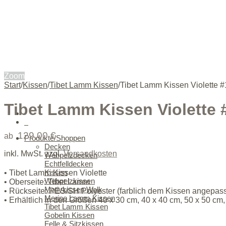
Zoom
Start
/
Kissen
/
Tibet Lamm Kissen
/
Tibet Lamm Kissen Violette #
Tibet Lamm Kissen Violette 
0
129,00
€
ab
Produkte/Shoppen
Decken
inkl. MwSt.
zzgl.
Versandkosten
Webpelzdecken
Echtfelldecken
Kissen
• Tibet Lamm Kissen Violette
Webpelzkissen
• Oberseite: Tibet Lamm
Motivkissen Walk
• Rückseite: PES/SH Polyester (farblich dem Kissen angepass
Merino Lamm Kissen
• Erhältlich in den Größen 40 x 30 cm, 40 x 40 cm, 50 x 50 cm
Tibet Lamm Kissen
Gobelin Kissen
Felle & Sitzkissen